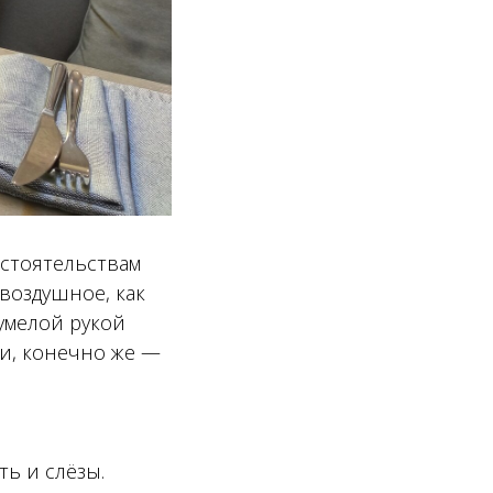
бстоятельствам
 воздушное, как
 умелой рукой
и, конечно же —
ть и слёзы.