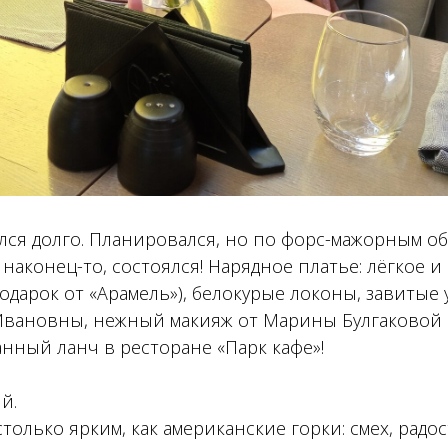
лся долго. Планировался, но по форс-мажорным о
 наконец-то, состоялся! Нарядное платье: лёгкое и
подарок от «Арамель»), белокурые локоны, завитые
вановны, нежный макияж от Марины Булгаковой 
нный ланч в ресторане «Парк кафе»!
й.
только ярким, как американские горки: смех, радос