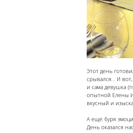
Этот день готови
срывался… И вот,
и сама девушка (
опытной Елены И
вкусный и изыска
А ещё: буря эмоци
День оказался нас