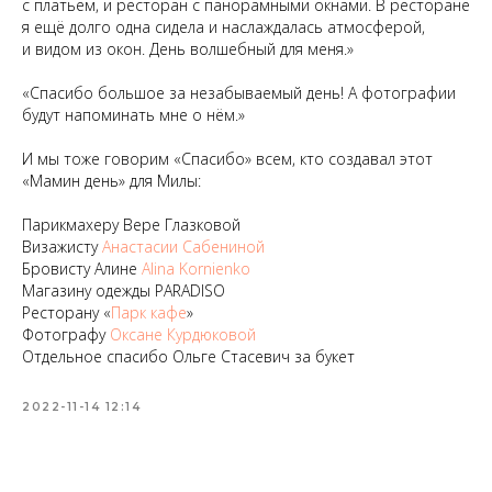
с платьем, и ресторан с панорамными окнами. В ресторане
я ещё долго одна сидела и наслаждалась атмосферой,
и видом из окон. День волшебный для меня.»
«Спасибо большое за незабываемый день! А фотографии
будут напоминать мне о нём.»
И мы тоже говорим «Спасибо» всем, кто создавал этот
«Мамин день» для Милы:
Парикмахеру Вере Глазковой
Визажисту
Анастасии Сабениной
Бровисту Алине
Alina Kornienko
Магазину одежды PARADISO
Ресторану «
Парк кафе
»
Фотографу
Оксане Курдюковой
Отдельное спасибо Ольге Стасевич за букет
2022-11-14 12:14