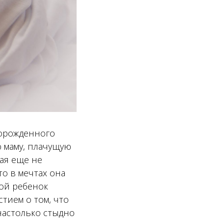
ворожденного
ю маму, плачущую
рая еще не
о в мечтах она
рой ребенок
тием о том, что
настолько стыдно